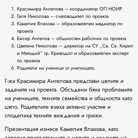
Красимира Ангелова – координатор ОП НОИР
Галя Николова – счетоводител по проекта
Камелия Влахова – образователен медиатор по
проекта
Бисер Ангелов – общностен работник по проекта
Цветана Николова – директор на СУ „Св. Св. Кирил
и Методий“ гр. Криводол и образователен експерт
по проекта
Родители на ученици от училището.
Г-жа Красимира Ангелова представи целите и
задачите на проекта. Обсъдени бяха проблемите
на учениците, техните семейства и общността като
цяло. Родителите взеха активно участие и
споделиха техните виждания и грижи.
Презентация изнесе Камелия Влахова, като
запозна присъстващите с целите и задачите на