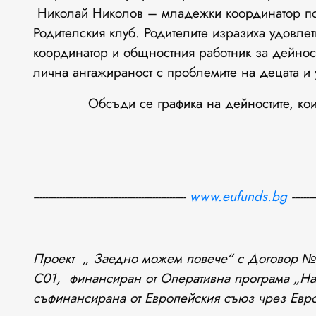
Николай Николов – младежки координатор по 
Родителския клуб. Родителите изразиха удовлет
координатор и общностния работник за дейностт
лична ангажираност с проблемите на децата и 
Обсъди се графика на дейностите, които 
----------------------------------
---
-----------------
www.eufunds.bg
---------
Проект „ Заедно можем повече“ с Договор
C01, финансиран от Оперативна програма „Нау
съфинансирана от Европейския съюз чрез Евро