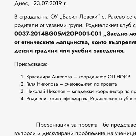
Днес, 23.07.2019 г.
В сградата на ОУ „Васил Левски“ с. Ракево се
родители от уязвими групи. Родителският клуб 
0037-2014BG05M2OP001-C01
„Заедно мо
от етническите малцинства, които възпрепя
детски градини или учебни заведения.
Присъстваха:
Красимира Ангелова – координатор ОП НОИР
Галя Николова – счетоводител по проекта
Николай Николов – младежки координатор по пр
Родители, които сформираха Родителския клуб в с
Презентация за проекта бе представена о
въпроси и дискутирани проблемите на учениците