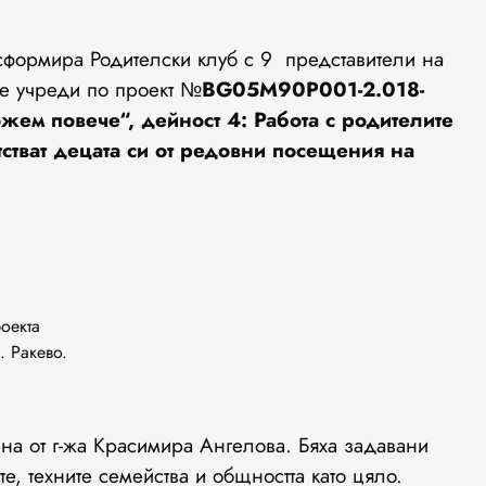
 сформира Родителски клуб с 9 представители на
се учреди по проект
№
BG05M90P001-2.018-
жем повече“, дейност 4: Работа с родителите
тстват децата си от редовни посещения на
оекта
. Ракево.
т г-жа Красимира Ангелова. Бяха задавани
, техните семейства и общността като цяло.