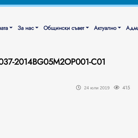
ата
За нас
Общински съвет
Актуално
Адми
0037-2014BG05M2OP001-C01
415
24 юли 2019