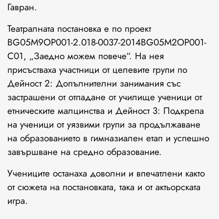
Гавран.
Театралната постановка е по проект
BG05M9OP001-2.018-0037-2014BG05M2OP001-
C01, „Заедно можем повече“. На нея
присъстваха участници от целевите групи по
Дейност 2: Допълнителни занимания със
застрашени от отпадане от училище ученици от
етническите малцинства и Дейност 3: Подкрепа
на ученици от уязвими групи за продължаване
на образованието в гимназиален етап и успешно
завършване на средно образование.
Учениците останаха доволни и впечатлени както
от сюжета на постановката, така и от актьорската
игра.