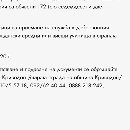
рия са обявени 172 (сто седемдесет и две
сили за приемане на служба в доброволния
ждански средни или висши училища в страната
20 г.
атстване и подаване на документи се обръщайте
на Криводол /старата сграда на община Криводол/
10/5 57 18; 092/62 40 44; 0888 218 242;