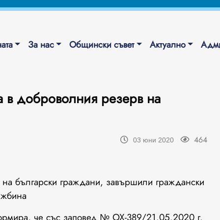
ата
За нас
Общински съвет
Актуално
Адми
а в доброволния резерв на
464
03 юни 2020
 на български граждани, завършили граждански
ужбина
ормира, че със заповед № ОХ-389/21.05.2020 г.