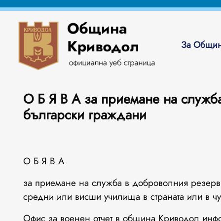
За Общин
О Б Я В А за приемане на служб
български граждани
О Б Я В А
за приемане на служба в доброволния резерв
средни или висши училища в страната или в ч
Офис за военен отчет в община Криводол инф