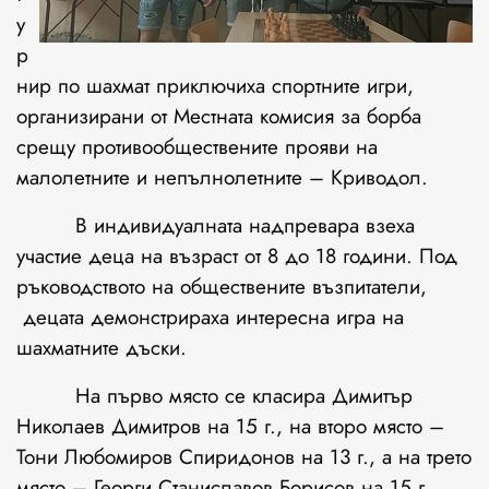
у
р
нир по шахмат приключиха спортните игри,
организирани от Местната комисия за борба
срещу противообществените прояви на
малолетните и непълнолетните – Криводол.
В индивидуалната надпревара взеха
участие деца на възраст от 8 до 18 години. Под
ръководството на обществените възпитатели,
децата демонстрираха интересна игра на
шахматните дъски.
На първо място се класира Димитър
Николаев Димитров на 15 г., на второ място –
Тони Любомиров Спиридонов на 13 г., а на трето
място – Георги Станиславов Борисов на 15 г.