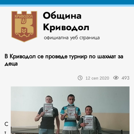
В Криводол се проведе турнир по шахмат за
деца
493
12 сеп 2020
С
т