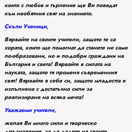
които с любов и търпение ще Ви поведат
към необятния свят на знанието.
Скъпи
У
ченици
,
Вярвайте на своите учители, защото те са
хората, които ще помогнат да станете не само
по-образовани, но и по-добри граждани на
България и света!
Вярвайте в силата на
науката, защото тя променя съвременния
свят!
Вярвайте в себе си, защото младостта е
изпълнена с достатъчно сили за
реализиране на всяка мечта!
У
важаеми
у
чители
,
желая Ви много сили и творческо
дръзновение, за да дадете на своите