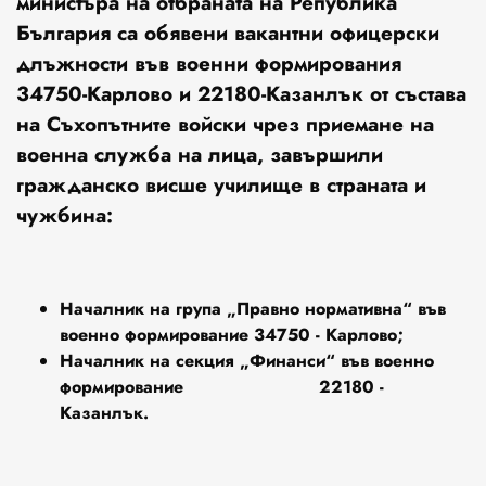
министъра на отбраната на Република
България са обявени вакантни офицерски
длъжности във военни формирования
34750-Карлово и 22180-Казанлък от състава
на Съхопътните войски чрез приемане на
военна служба на лица, завършили
гражданско висше училище в страната и
чужбина:
Началник на група „Правно нормативна“ във
военно формирование 34750 - Карлово;
Началник на секция „Финанси“ във военно
формирование 22180 -
Казанлък.