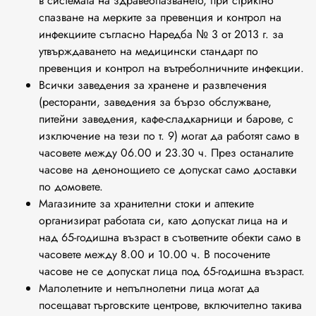
в системата на здравеопазването, при стриктно
спазване на мерките за превенция и контрол на
инфекциите съгласно Наредба № 3 от 2013 г. за
утвърждаването на медицински стандарт по
превенция и контрол на вътреболничните инфекции.
Всички заведения за хранене и развлечения
(ресторанти, заведения за бързо обслужване,
питейни заведения, кафе-сладкарници и барове, с
изключение на тези по т. 9) могат да работят само в
часовете между 06.00 и 23.30 ч. През останалите
часове на денонощието се допускат само доставки
по домовете.
Магазините за хранителни стоки и аптеките
организират работата си, като допускат лица на и
над 65-годишна възраст в съответните обекти само в
часовете между 8.00 и 10.00 ч. В посочените
часове не се допускат лица под 65-годишна възраст.
Малолетните и непълнолетни лица могат да
посещават търговските центрове, включително такива