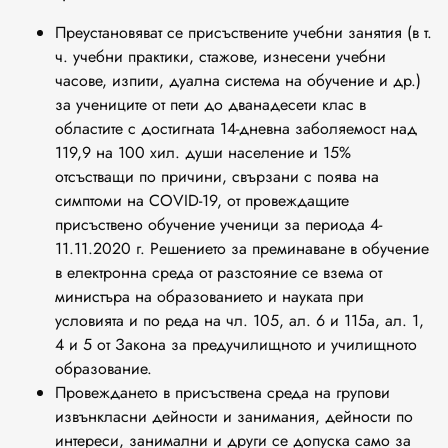
Преустановяват се присъствените учебни занятия (в т.
ч. учебни практики, стажове, изнесени учебни
часове, изпити, дуална система на обучение и др.)
за учениците от пети до дванадесети клас в
областите с достигната 14-дневна заболяемост над
119,9 на 100 хил. души население и 15%
отсъстващи по причини, свързани с поява на
симптоми на COVID-19, от провеждащите
присъствено обучение ученици за периода 4-
11.11.2020 г. Решението за преминаване в обучение
в електронна среда от разстояние се взема от
министъра на образованието и науката при
условията и по реда на чл. 105, ал. 6 и 115а, ал. 1,
4 и 5 от Закона за предучилищното и училищното
образование.
Провеждането в присъствена среда на групови
извънкласни дейности и занимания, дейности по
интереси, занимални и други се допуска само за