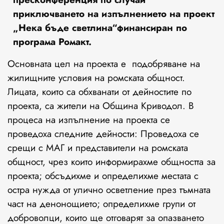
приключването на изпълнението на проект
„Нека бъде светлина“финансиран по
програма Ромакт.
Основната цел на проекта е подобряване на
жилищните условия на ромската общност.
Лицата, които са обхванати от дейностите по
проекта, са жители на Община Криводол. В
процеса на изпълнение на проекта се
проведоха следните дейности: Проведоха се
срещи с МАГ и представители на ромската
общност, чрез които информирахме общността за
проекта; обсъдихме и определихме местата с
остра нужда от улично осветление през тъмната
част на денонощието; определихме групи от
доброволци, които ще отговарят за опазването