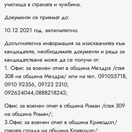
училища в страната и чужбина.
Документи се приемат до:
10.12.2021 год. включително.
Допълнителна информация за изискванията към
кандидатите, необходимите документи и реда за
кандидатстване може да се получи от:
1. Офис за военен отчет в община Мездра /стая
308 на община Мездра/ или на тел. 091055718,
0910 92356, 09123 2310,
092624044,0888218242;
Офис за военен отчет в община Роман /стая 309
на община Роман/;
3.Офис за военен отчет в община Криводол/
старата сграда на община Криводол/;