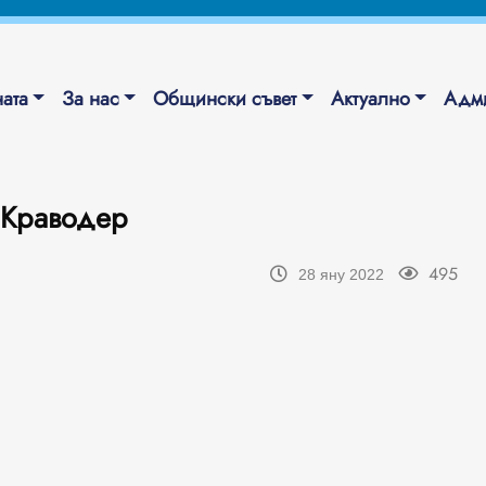
ата
За нас
Общински съвет
Актуално
Адми
 Краводер
495
28 яну 2022