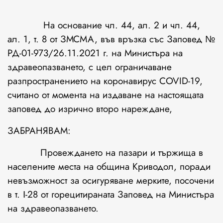
На основание чл. 44, ал. 2 и чл. 44,
ал. 1, т. 8 от ЗМСМА, във връзка със Заповед №
РД-01-973/26.11.2021 г. на Министъра на
здравеопазването, с цел ограничаване
разпространението на коронавирус COVID-19,
считано от момента на издаване на настоящата
заповед до изрично второ нареждане,
ЗАБРАНЯВАМ:
Провеждането на пазари и тържища в
населените места на община Криводол, поради
невъзможност за осигуряване мерките, посочени
в т. І-28 от горецитираната Заповед на Министъра
на здравеопазването.