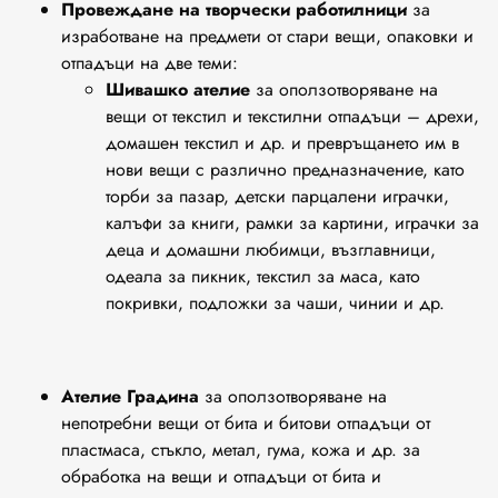
Провеждане на творчески работилници
за
изработване на предмети от стари вещи, опаковки и
отпадъци на две теми:
Шивашко ателие
за оползотворяване на
вещи от текстил и текстилни отпадъци – дрехи,
домашен текстил и др. и превръщането им в
нови вещи с различно предназначение, като
торби за пазар, детски парцалени играчки,
калъфи за книги, рамки за картини, играчки за
деца и домашни любимци, възглавници,
одеала за пикник, текстил за маса, като
покривки, подложки за чаши, чинии и др.
Ателие Градина
за оползотворяване на
непотребни вещи от бита и битови отпадъци от
пластмаса, стъкло, метал, гума, кожа и др. за
обработка на вещи и отпадъци от бита и