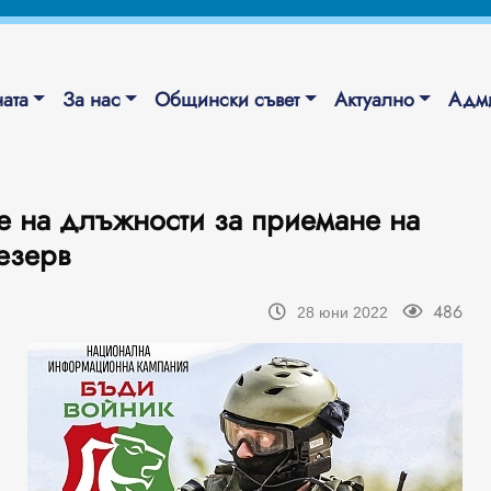
ата
За нас
Общински съвет
Актуално
Адми
е на длъжности за приемане на
езерв
486
28 юни 2022