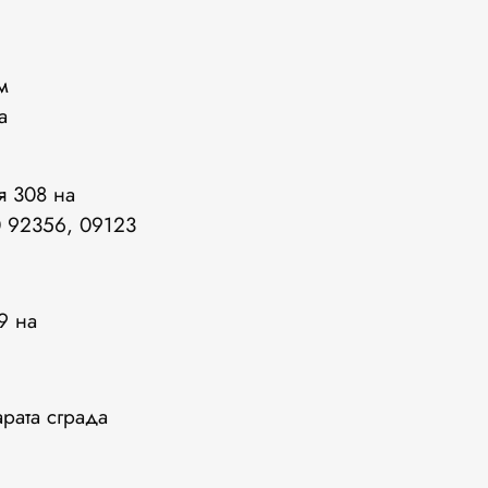
м
а
я 308 на
0 92356, 09123
9 на
рата сграда