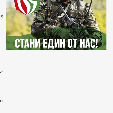
 е
и“
н.