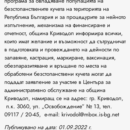
програма за овладяване популацията на
безстопанствените кучета на територията на
Република България и за процедурите за нейното
изпълнение, механизма на финансиране и
отчетност, община Криводол информира всички,
които имат желание и възможност да сътрудничат
в подготовката и провеждането на дейности по
залавяне, кастрация, маркиране, ваксинация,
обезпаразитяване и връщане по места на
обработени безстопанствени кучета могат да
подадат заявление за участие в Центъра за
административно обслужване на община
Криводол, намиращ се на адрес: гр. Криводол,
п.к. 3060, ул. „Освобождение” № 13, тел.
09117 / 20-45, e-mail: krivodol@mbox.is-bg.net
Публикувано на дата: 01.09.2022 г.