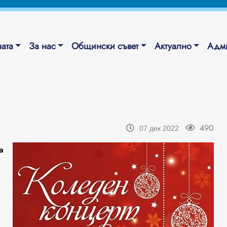
ата
За нас
Общински съвет
Актуално
Адми
490
07 дек 2022
а