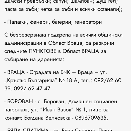
дамски превръзки; сапун; шампоан; душ гел;
паста за зъби; четка за зъби и всички останали);
- Палатки, фенери, батерии, генератори
С безрезервната подкрепа на всички общински
администрации в Област Враца, са разкрити
следните ПУНКТОВЕ в Област ВРАЦА за
събиране на даренията:
- ВРАЦА - Сградата на БЧК – Враца – ул.
„Кръстьо Българията“ № 18 А, тел.: 092/62 60
39, 092/ 62 47 47
- БОРОВАН - с. Борован, Домашен социален
патронаж, ул. "Иван Вазов" № 1, лице за
контакт: Богдана Велчовска - 0896709635,
- БЯЛА СЛАТИНА - гр. Бяла Слатина, Лятна