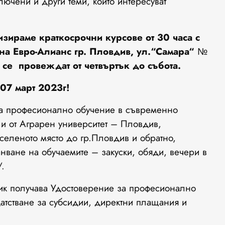
лючени и други теми, които интересуват
зираме краткосрочни курсове от 30 часа с
 на Евро-Алианс гр. Пловдив, ул.“Самара“ №
 се провеждат от четвъртък до събота.
07
март 2023г!
ява професионално обучение в съвременно
ли от Аграрен университет – Пловдив,
аселеното място до гр.Пловдив и обратно,
нване на обучаемите – закуски, обяди, вечери в
/.
ик получава Удостоверение за професионално
атстване за субсидии, директни плащания и