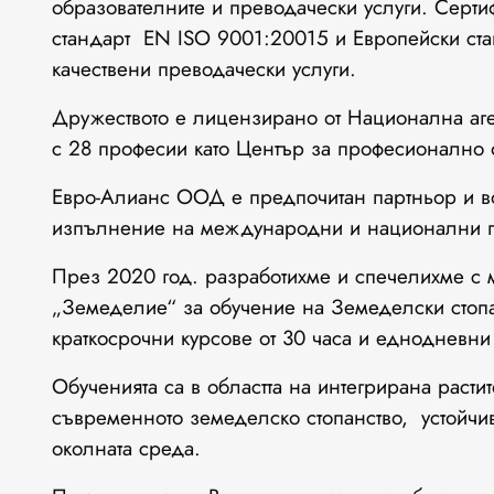
образователните и преводачески услуги. Сер
стандарт EN ISO 9001:20015 и Европейски ст
качествени преводачески услуги.
Дружеството е лицензирано от Национална аг
с 28 професии като Център за професионално 
Евро-Алианс ООД е предпочитан партньор и в
изпълнение на международни и национални 
През 2020 год. разработихме и спечелихме с 
„Земеделие“ за обучение на Земеделски стопа
краткосрочни курсове от 30 часа и еднодневни
Обученията са в областта на интегрирана расти
съвременното земеделско стопанство, устойчи
околната среда.