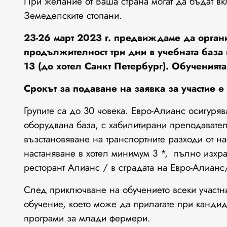
При желание от Ваша страна могат да бъдат вк
Земеделските стопани.
23-26
март 2023 г. предвиждаме да органи
продължителност три дни в учебната база
13 (до хотел Санкт Петербург). Обученията
Срокът за подаване на заявка за участие е
Групите са до 30 човека. Евро-Алианс осигур
оборудвана база, с хабилитирани преподавате
възстановяване на транспортните разходи от н
настаняване в хотел минимум 3 *, пълно изхра
ресторант Алианс / в сградата на Евро-Алианс
След приключване на обучението всеки участн
обучение, което може да прилагате при кандид
програми за млади фермери.