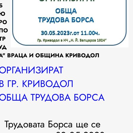
Б
Ю
РО
ПО
ТР
УД
А" ВРАЦА И ОБЩИНА КРИВОДОЛ
ОРГАНИЗИРАТ
В ГР. КРИВОДОЛ
ОБЩА ТРУДОВА БОРСА
Трудовата Борса ще се