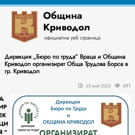
Дирекция „Бюро по труда” Враца и Община
Криводол организират Обща Трудова Борса в
гр. Криводол
691
23 май 2023
Д
ИР
ЕК
ЦИ
Я "