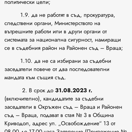
политически цели;
1.9. да не работят в съд, прокуратура,
следствени органи, Министерството на
вътрешните работи или в други органи от
системата за национална сигурност, намиращи
се в съдебния район на Районен съд – Враца;
1.10. да не са избирани за съдебни
заседатели повече от два последователни
мандата към същия съд.
2. В срок до
31.08.2023
г.
(включително), кандидатите за съдебни
заседатели в Окръжен съд – Враца и Районен
съд – Враца, подават в стая № 3 в Община
Криводол, адрес ул. „Освобождение“ 13 от
08,00 до 17,00 часа Заявление (Приложение №