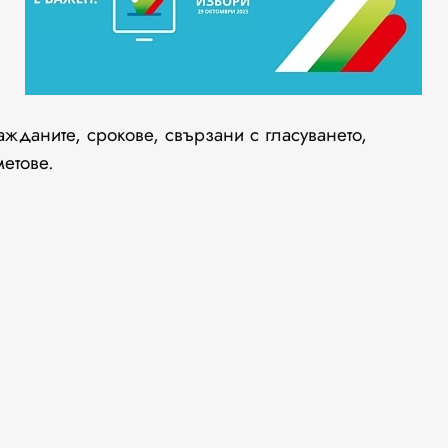
ажданите, срокове, свързани с гласуването,
метове.