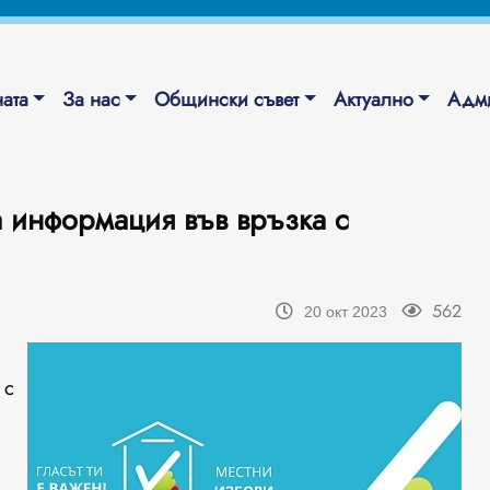
ата
За нас
Общински съвет
Актуално
Адми
 информация във връзка с
562
20 окт 2023
 с