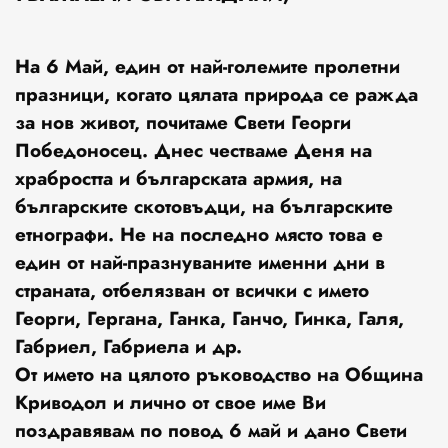
На 6 Май, един от най-големите пролетни
празници, когато цялата природа се ражда
за нов живот, почитаме Свети Георги
Победоносец. Днес честваме Деня на
храбростта и българската армия, на
българските скотовъдци, на българските
етнографи. Не на последно място това е
един от най-празнуваните именни дни в
страната, отбелязван от всички с името
Георги, Гергана, Ганка, Ганчо, Гинка, Галя,
Габриел, Габриела и др.
От името на цялото ръководство на Община
Криводол и лично от свое име Ви
поздравявам по повод 6 май и дано Свети