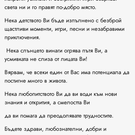
света ни и го правят по-добро място.
Нека детството Ви бъде изпълнено с безброй
щастливи моменти, игри, песни и незабравими
приключения.
Нека слънцето винаги огрява пътя Ви, а
усмивката не слиза от лицата Ви!
Вярвам, че всеки един от Вас има потенциала да
постигне много в живота.
Нека любопитството Ви да ви води към нови
знания и открития, а смелостта Ви
да ви помага да преодолявате трудностите.
Бъдете здрави, любознателни, добри и