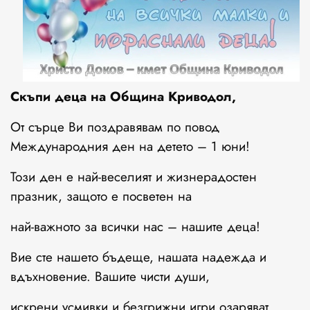
Скъпи деца на Община Криводол,
От сърце Ви поздравявам по повод
Международния ден на детето – 1 юни!
Този ден е най-веселият и жизнерадостен
празник, защото е посветен на
най-важното за всички нас – нашите деца!
Вие сте нашето бъдеще, нашата надежда и
вдъхновение. Вашите чисти души,
искрени усмивки и безгрижни игри озаряват