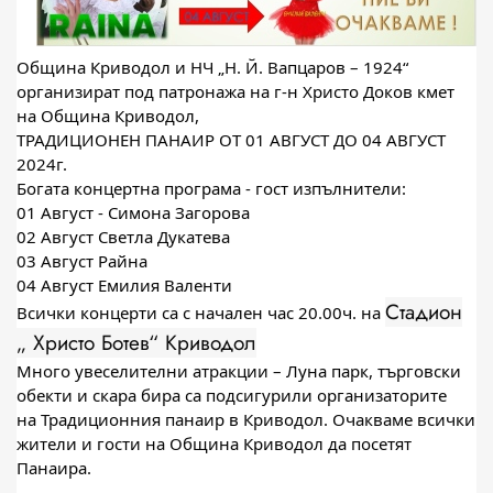
Община Криводол и НЧ „Н. Й. Вапцаров – 1924“
организират под патронажа на
г-н Христо Доков
кмет
на Община Криводол,
ТРАДИЦИОНЕН ПАНАИР ОТ 01 АВГУСТ ДО 04 АВГУСТ
2024г.
Богата концертна програма - гост изпълнители:
01 Август - Симона Загорова
02 Август Светла Дукатева
03 Август Райна
04 Август Емилия Валенти
Стадион
Всички концерти са с начален час 20.00ч. на
„ Христо Ботев“ Криводол
Много увеселителни атракции – Луна парк, търговски
обекти и скара бира са подсигурили организаторите
на Традиционния панаир в Криводол. Очакваме всички
жители и гости на Община Криводол да посетят
Панаира.