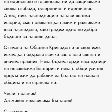
на единството и готовността ни да защитаваме
своята свобода, суверенитет и идентичност.
Днес, ние, наследниците на тази велика
история, сме призвани да пазим и развиваме
това наследство, като градим едно по-добро
бъдеще за нашите деца.
От името на Община Криводол и от свое име,
искам да поздравя всички вас с този светъл и
значим празник! Нека бъдем горди наследници
на независима България и нека с общи усилия
продължим да работим за благото на нашата
община и на страната ни.
Честит празник!
Да живее независима България!
С уважение,