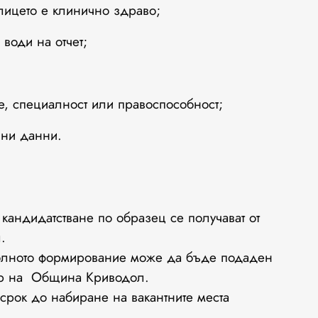
лицето е клинично здраво;
 води на отчет;
е, специалност или правоспособност;
чни данни.
кандидатстване по образец се получават от
.
оволното формирование може да бъде подаден
р на Община Криводол.
 срок до набиране на вакантните места