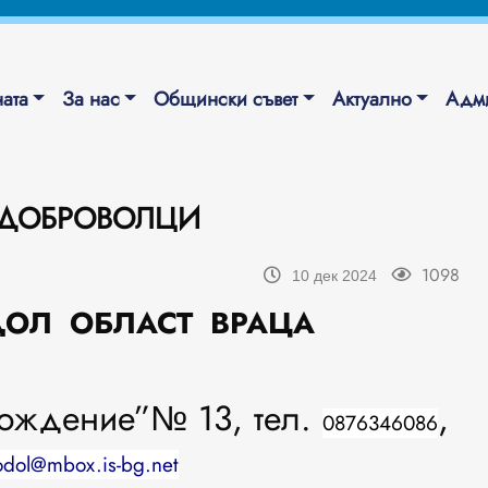
ата
За нас
Общински съвет
Актуално
Адми
 ДОБРОВОЛЦИ
1098
10 дек 2024
ОБЛАСТ ВРАЦА
бождение”№ 13, тел.
,
0876346086
odol@mbox.is-bg.net