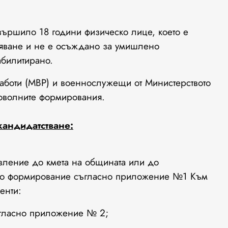
ършило 18 години физическо лице, което е
ляване и не е осъждано за умишлено
абилитирано.
аботи (МВР) и военнослужещи от Министерството
роволните формирования.
кандидатстване:
ление до кмета на общината или до
ото формирование съгласно приложение №1 Към
енти:
ъгласно приложение № 2;