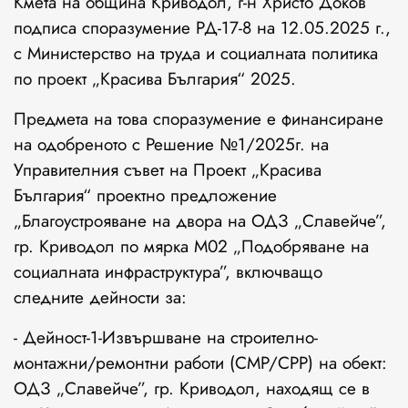
Кмета на община Криводол, г-н Христо Доков
подписа споразумение РД-17-8 на 12.05.2025 г.,
с Министерство на труда и социалната политика
по проект „Красива България“ 2025.
Предмета на това споразумение е финансиране
на одобреното с Решение №1/2025г. на
Управителния съвет на Проект „Красива
България“ проектно предложение
„Благоустрояване на двора на ОДЗ „Славейче”,
гр. Криводол по мярка М02 „Подобряване на
социалната инфраструктура”, включващо
следните дейности за:
- Дейност-1-Извършване на строително-
монтажни/ремонтни работи (СМР/СРР) на обект:
ОДЗ „Славейче”, гр. Криводол, находящ се в