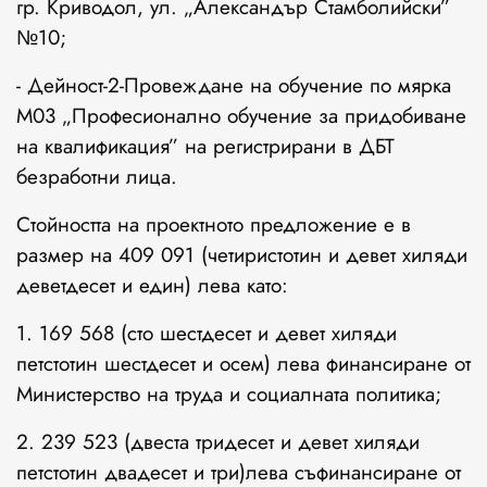
гр. Криводол, ул. „Александър Стамбoлийски”
№10;
- Дейност-2-Провеждане на обучение по мярка
М03 „Професионално обучение за придобиване
на квалификация” на регистрирани в ДБТ
безработни лица.
Стойността на проектното предложение е в
размер на 409 091 (четиристотин и девет хиляди
деветдесет и един) лева като:
1. 169 568 (сто шестдесет и девет хиляди
петстотин шестдесет и осем) лева финансиране от
Министерство на труда и социалната политика;
2. 239 523 (двеста тридесет и девет хиляди
петстотин двадесет и три)лева съфинансиране от