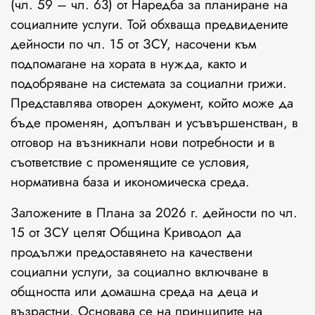
(чл. 59 – чл. 63) от Наредба за планиране на
социалните услуги. Той обхваща предвидените
дейности по чл. 15 от ЗСУ, насочени към
подпомагане на хората в нужда, както и
подобряване на системата за социални грижи.
Представлява отворен документ, който може да
бъде променян, допълван и усъвършенстван, в
отговор на възникнали нови потребности и в
съответствие с променящите се условия,
нормативна база и икономическа среда.
Заложените в Плана за 2026 г. дейности по чл.
15 от ЗСУ целят Община Криводол да
продължи предоставянето на качествени
социални услуги, за социално включване в
общността или домашна среда на деца и
възрастни. Основава се на принципите на