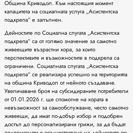
Община Криводол. Към настоящия момент
капацитета на социалната услуга „Асистентска
подкрепа“ е запълнен.
Дейностите по Социална слугата „Асистентска
подкрепа“ са от голямо значение за самотно
живеещите възрастни хора, за които
перспективите и възможностите в подкрепа са
ограничени. Социалната слугата „Асистентска
подкрепа“ се реализира успешно на територията
на община Криводол от нейното създаване.
Увеличаване броя на субсидираните потребители
от 01.01.2026 г. ще спомогне на хората в
невъзможност за самообслужване, често самотно
живеещи, да имат по-добър избор и подобрен
достъп до персонализирани грижи, за да бъдат
подпомогнати в осъществяване на дейностите по