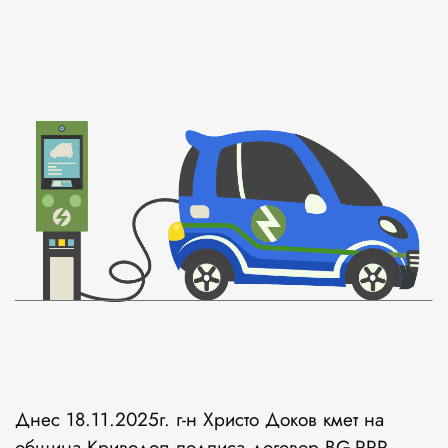
Днес 18.11.2025г. г-н Христо Доков кмет на
община Криводол подписа договор BG-RRP-