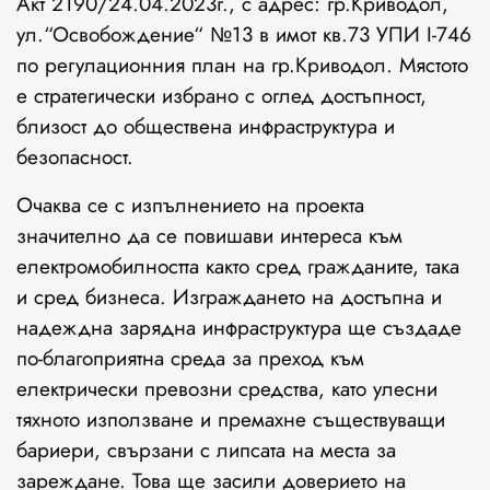
Акт 2190/24.04.2023г., с адрес: гр.Криводол,
ул.“Освобождение“ №13 в имот кв.73 УПИ I-746
по регулационния план на гр.Криводол. Мястото
е стратегически избрано с оглед достъпност,
близост до обществена инфраструктура и
безопасност.
Очаква се с изпълнението на проекта
значително да се повишави интереса към
електромобилността както сред гражданите, така
и сред бизнеса. Изграждането на достъпна и
надеждна зарядна инфраструктура ще създаде
по-благоприятна среда за преход към
електрически превозни средства, като улесни
тяхното използване и премахне съществуващи
бариери, свързани с липсата на места за
зареждане. Това ще засили доверието на