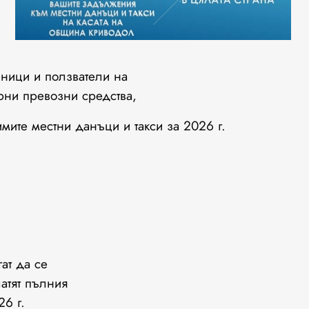
ици и ползватели на
орни превозни средства,
ите местни данъци и такси за 2026 г.
ат да се
латят пълния
6 г.