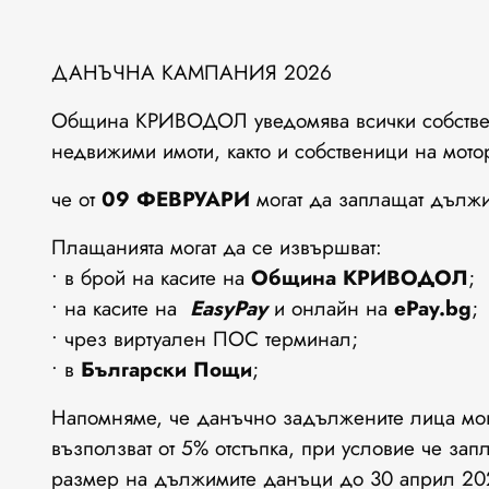
ДАНЪЧНА КАМПАНИЯ 2026
Община КРИВОДОЛ уведомява всички собствен
недвижими имоти, както и собственици на мот
че от
09 ФЕВРУАРИ
могат да заплащат дължим
Плащанията могат да се извършват:
• в брой на касите на
Община КРИВОДОЛ
;
• на касите на
EasyPay
и онлайн на
ePay.bg
;
• чрез виртуален ПОС терминал;
• в
Български Пощи
;
Напомняме, че данъчно задължените лица мог
възползват от 5% отстъпка, при условие че зап
размер на дължимите данъци до 30 април 202