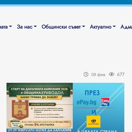
ата
За нас
Общински съвет
Актуално
Адми
677
08 фев