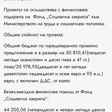
Проектът се осъществява с финансовата
подкрепа на Фонд „Социална закрила“ към
Министерството на труда и социалната политика.
Общата стойност на проекта:
Общият бюджет по горецитираното проектно
предложение е в размер на 50 810,41(петдесет
хиляди осемстотин и десет лева и 41 ст.)
лева/25 978,95(двадесет и пет хиляди
деветстотин седемдесет и осем евро и 95 е.ц.)
евро, с включен ДДС, от които:
Безвъзмездна финансова помощ от Фонд
„Социална закрила“:
44 205,06 (четиридесет и четири хиляди двеста