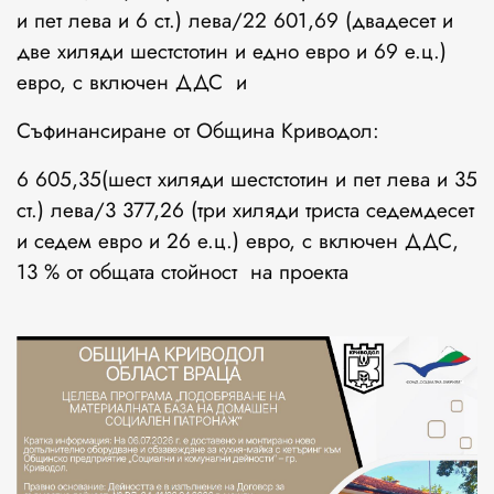
и пет лева и 6 ст.) лева/22 601,69 (двадесет и
две хиляди шестстотин и едно евро и 69 е.ц.)
евро, с включен ДДС и
Съфинансиране от Община Криводол:
6 605,35(шест хиляди шестстотин и пет лева и 35
ст.) лева/3 377,26 (три хиляди триста седемдесет
и седем евро и 26 е.ц.) евро, с включен ДДС,
13 % от общата стойност на проекта