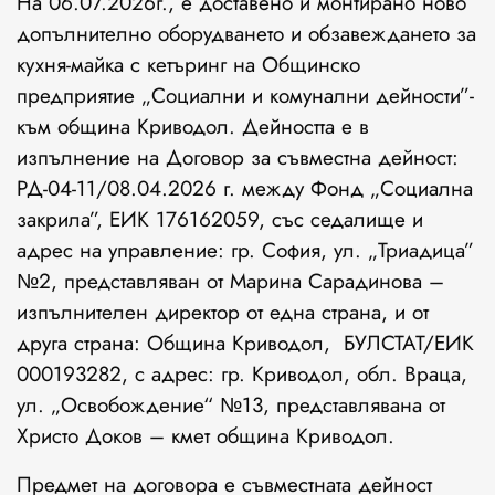
На 06.07.2026г., е доставено и монтирано ново
допълнително оборудването и обзавеждането за
кухня-майка с кетъринг на Общинско
предприятие „Социални и комунални дейности”-
към община Криводол. Дейността е в
изпълнение на Договор за съвместна дейност:
РД-04-11/08.04.2026 г. между Фонд „Социална
закрила”, ЕИК 176162059, със седалище и
адрес на управление: гр. София, ул. „Триадица”
№2, представляван от Марина Сарадинова –
изпълнителен директор от една страна, и от
друга страна: Община Криводол, БУЛСТАТ/ЕИК
000193282, с адрес: гр. Криводол, обл. Враца,
ул. „Освобождение“ №13, представлявана от
Христо Доков – кмет община Криводол.
Предмет на договора е съвместната дейност