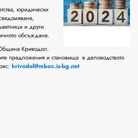
етства, юридически
осведомяване,
ъветници и други
личното обсъждане.
 Община Криводол.
оите предложения и становища в деловодството
рес:
krivodol@mbox.is-bg.net