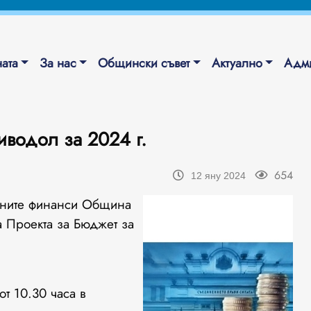
ата
За нас
Общински съвет
Актуално
Адми
водол за 2024 г.
654
12 яну 2024
ичните финанси Община
 Проекта за Бюджет за
т 10.30 часа в