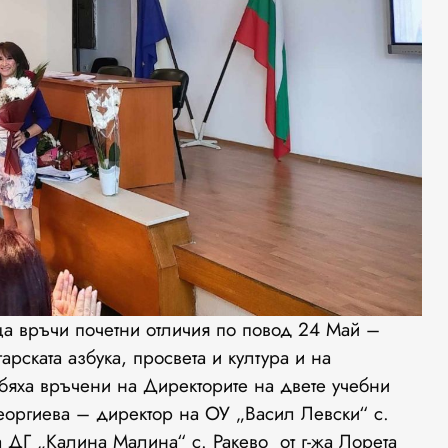
а връчи почетни отличия по повод 24 Май –
рската азбука, просвета и култура и на
бяха връчени на Директорите на двете учебни
оргиева – директор на ОУ „Васил Левски“ с.
а ДГ „Калина Малина“ с. Ракево от г-жа Лорета