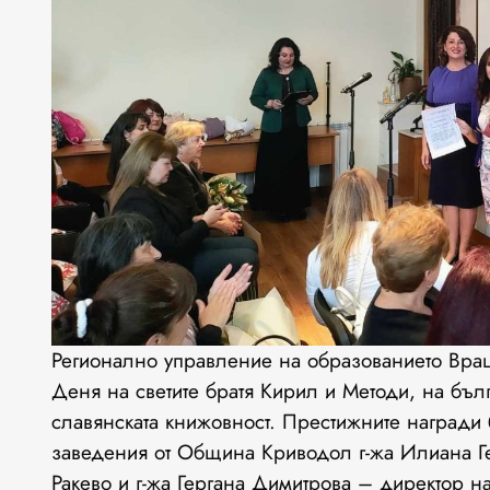
Регионално управление на образованието Врац
Деня на светите братя Кирил и Методи, на бълга
славянската книжовност. Престижните награди 
заведения от Община Криводол г-жа Илиана Ге
Ракево и г-жа Гергана Димитрова – директор н