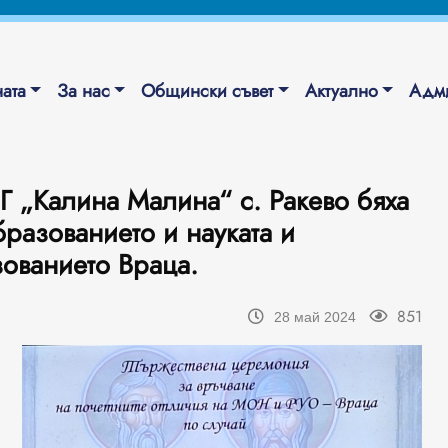
ата
За нас
Общински съвет
Актуално
Адми
Г „Калина Малина“ с. Ракево бяха
разованието и науката и
ованието Враца.
851
28 май 2024