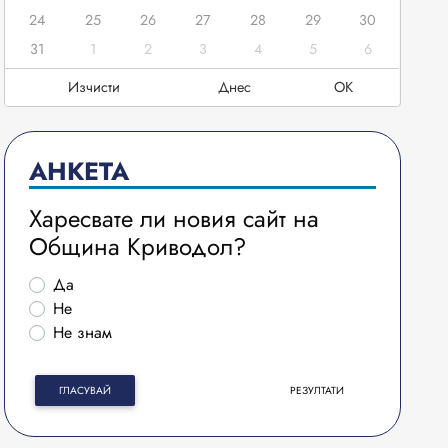
24
25
26
27
28
29
30
31
1
2
3
4
5
6
Изчисти
Днес
OK
АНКЕТА
Харесвате ли новия сайт на
Община Криводол?
Да
Не
Не знам
ГЛАСУВАЙ
РЕЗУЛТАТИ