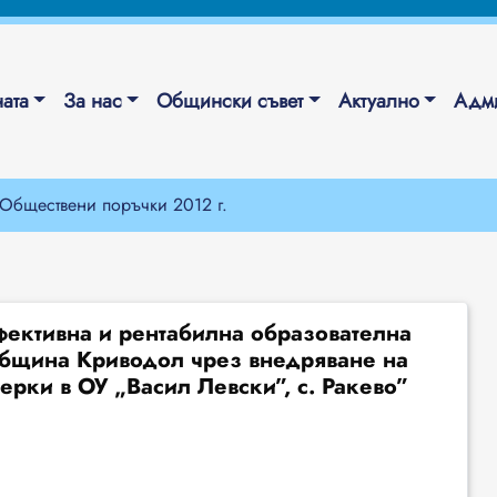
ата
За нас
Общински съвет
Актуално
Адми
Обществени поръчки 2012 г.
фективна и рентабилна образователна
община Криводол чрез внедряване на
ерки в ОУ „Васил Левски”, с. Ракево”