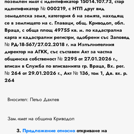
поземлен имот с идентификатор 15014.107.73, стар
идентификатор № 000219, с НТП друг вид
земеделска земя, категория 6 на земята, находящ
се в землището на с. Главаци, общ. Криводол, обл.
Враца, с обща площ 49755 кв. м. по кадастрална
карта и кадастрални регистри, одобрени със Заповед
№ РД-18-567/27.02.2018 г. на Изпълнителния
директор на АГКК, със съставен Акт за частна
общинска собственост № 2295 от 27.01.2026 г.,
вписан в Служба по вписванията гр. Враца, Вх. рег.
№ 264 от 29.01.2026 г., Акт № 136, том 1, Дв. вх. р.
264
Вносител: Петьо Дахлев
Зам.-кмет на община Криводол
3.
Предложение относно
откриване на